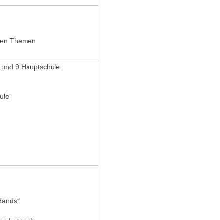
lten Themen
8 und 9 Hauptschule
ule
Hands“