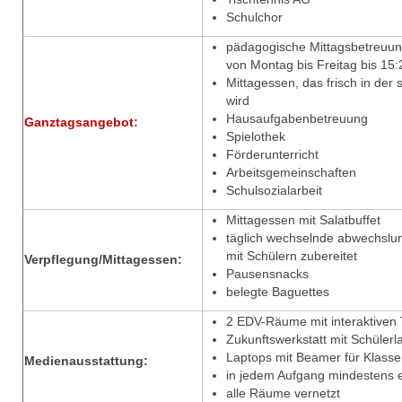
Schulchor
pädagogische Mittagsbetreuu
von Montag bis Freitag bis 15:
Mittagessen, das frisch in de
wird
Hausaufgabenbetreuung
Ganztagsangebot
:
Spielothek
Förderunterricht
Arbeitsgemeinschaften
Schulsozialarbeit
Mittagessen mit Salatbuffet
täglich wechselnde abwechslun
mit Schülern zubereitet
Verpflegung/Mittagessen:
Pausensnacks
belegte Baguettes
2 EDV-Räume mit interaktiven 
Zukunftswerkstatt mit Schülerla
Laptops mit Beamer für Klass
Medienausstattung:
in jedem Aufgang mindestens ei
alle Räume vernetzt