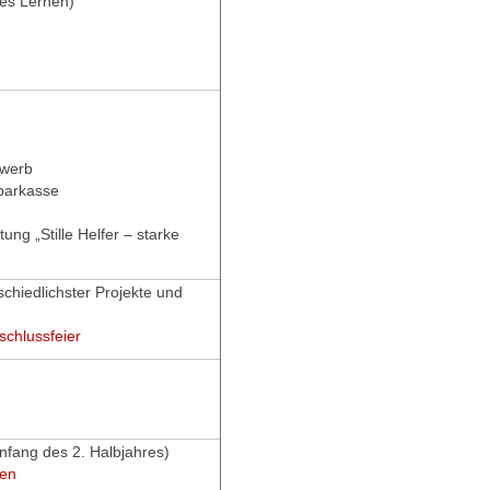
lles Lernen)
ewerb
Sparkasse
ung „Stille Helfer – starke
schiedlichster Projekte und
schlussfeier
nfang des 2. Halbjahres)
len