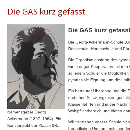
Die GAS kurz gefasst
Die GAS kurz gefass
Die Georg-Ackermann-Schule „GA
Realschule, Hauptschule und Förd
Die Organisationsform des gymna
wir in enger Kooperation mit de
so jedem Schüler die Möglichkei
gymnasiale Eignung, um die umli
Ein betreuter Übergang und die 
und ohne Schwierigkeiten gestal
Klassenfahrten und in der Nachmit
Wahlpflichtbereich und bieten da
Namensgeber Georg
Ackermann (1897−1964). Ein
Wir verstehen unsere Schule nich
Kunstprojekt der Klasse 9Ra
freundlichen Umgang miteinander 