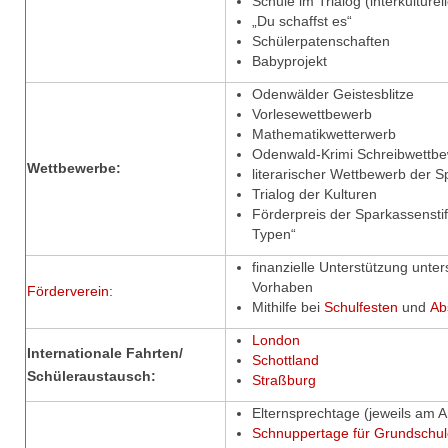
Schule im Trialog (interkulture
„Du schaffst es“
Schülerpatenschaften
Babyprojekt
Odenwälder Geistesblitze
Vorlesewettbewerb
Mathematikwetterwerb
Odenwald-Krimi Schreibwettb
Wettbewerbe:
literarischer Wettbewerb der 
Trialog der Kulturen
Förderpreis der Sparkassenstift
Typen“
finanzielle Unterstützung unter
Vorhaben
Förderverein:
Mithilfe bei
Schulfesten
und
Ab
London
Internationale Fahrten/
Schottland
Schüleraustausch:
Straßburg
Elternsprechtage (jeweils am A
Schnuppertage für Grundschu