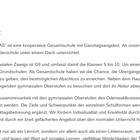
t
S“ ist eine kooperative Gesamtschule mit Ganztagsangebot. An unse
erschule unter einem Dach unterrichtet.
sialen Zweigs ist G9 und umfasst damit die Klassen 5 bis 10. Um ein
n Grundschulen. Als Gesamtschule haben wir die Chance, die Übergänge
t zu geben, den bestmöglichen Abschluss zu erreichen. Neben dem Haup
egenden gymnasialen Oberstufen zu besuchen und dort ihr Abitur able
Zusammenarbeit mit den gymnasialen Oberstufen des Odenwaldkreises t
tet werden. Die Ziele und Schwerpunkte der einzelnen Schulformen we
tagsbetreuung ergänzt. Wir fördern Individualität und Kreativität durc
mit durch ein breit gefächertes Angebot über den normalen Unterricht
t nur als ein Lernort, sondern vor allem auch als einen Lebensraum, 
und legen viel Wert auf soziales Lernen, vielfältige Möglichkeiten d