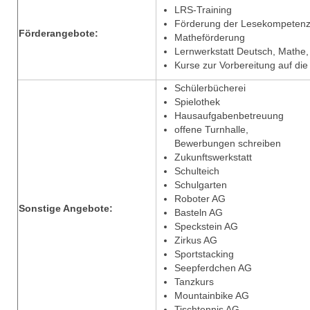
LRS-Training
Förderung der Lesekompeten
Förderangebote:
Matheförderung
Lernwerkstatt Deutsch, Mathe, 
Kurse zur Vorbereitung auf di
Schülerbücherei
Spielothek
Hausaufgabenbetreuung
offene Turnhalle,
Bewerbungen schreiben
Zukunftswerkstatt
Schulteich
Schulgarten
Roboter AG
Sonstige Angebote:
Basteln AG
Speckstein AG
Zirkus AG
Sportstacking
Seepferdchen AG
Tanzkurs
Mountainbike AG
Tischtennis AG