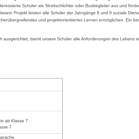
teressierte Schüler als Streitschlichter oder Busbegleiter aus und för
n diesem Projekt leisten alle Schüler der Jahrgänge 8 und 9 soziale D
cherübergreifendes und projektorientiertes Lernen ermöglichen. Ein be
ch ausgerichtet, damit unsere Schüler alle Anforderungen des Lebens e
in ab Klasse 7
asse 7
sprache