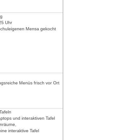
ng
25 Uhr
r schuleigenen Mensa gekocht
gsreiche Menüs frisch vor Ort
Tafeln
ptops und interaktiven Tafel
enräume,
ne interaktive Tafel