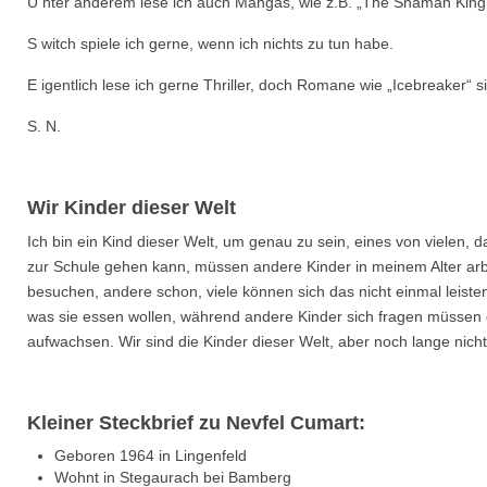
U nter anderem lese ich auch Mangas, wie z.B. „The Shaman King
S witch spiele ich gerne, wenn ich nichts zu tun habe.
E igentlich lese ich gerne Thriller, doch Romane wie „Icebreaker“ s
S. N.
Wir Kinder dieser Welt
Ich bin ein Kind dieser Welt, um genau zu sein, eines von vielen,
zur Schule gehen kann, müssen andere Kinder in meinem Alter arbe
besuchen, andere schon, viele können sich das nicht einmal leiste
was sie essen wollen, während andere Kinder sich fragen müssen ob 
aufwachsen. Wir sind die Kinder dieser Welt, aber noch lange nicht 
Kleiner Steckbrief zu Nevfel Cumart:
Geboren 1964 in Lingenfeld
Wohnt in Stegaurach bei Bamberg