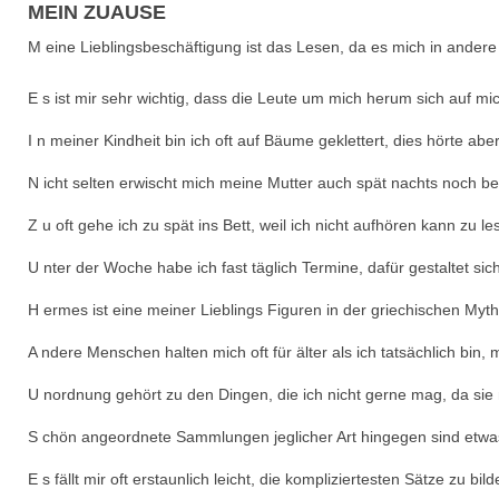
MEIN ZUAUSE
M eine Lieblingsbeschäftigung ist das Lesen, da es mich in ander
E s ist mir sehr wichtig, dass die Leute um mich herum sich auf m
I n meiner Kindheit bin ich oft auf Bäume geklettert, dies hörte a
N icht selten erwischt mich meine Mutter auch spät nachts noch bei
Z u oft gehe ich zu spät ins Bett, weil ich nicht aufhören kann zu le
U nter der Woche habe ich fast täglich Termine, dafür gestaltet 
H ermes ist eine meiner Lieblings Figuren in der griechischen Myt
A ndere Menschen halten mich oft für älter als ich tatsächlich bin,
U nordnung gehört zu den Dingen, die ich nicht gerne mag, da sie 
S chön angeordnete Sammlungen jeglicher Art hingegen sind etwas
E s fällt mir oft erstaunlich leicht, die kompliziertesten Sätze zu bi