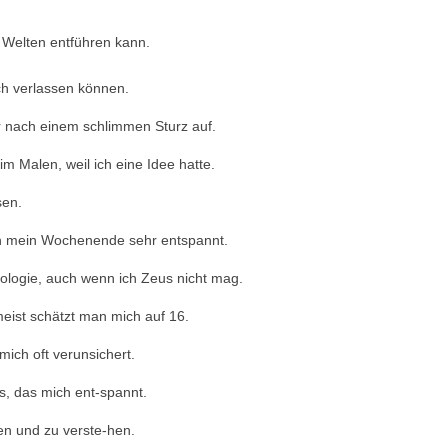
e Welten entführen kann.
ich verlassen können.
ber nach einem schlimmen Sturz auf.
m Malen, weil ich eine Idee hatte.
sen.
sich mein Wochenende sehr entspannt.
hologie, auch wenn ich Zeus nicht mag.
 meist schätzt man mich auf 16.
mich oft verunsichert.
, das mich ent-spannt.
lden und zu verste-hen.