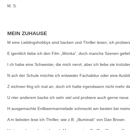
M. S.
MEIN ZUHAUSE
M eine Lieblingshobbys sind backen und Thriller lesen, ich probie
E igentlich liebe ich den Film „Wonka“, doch manche Szenen gefiel
I ch habe eine Schwester, die mich nervt, aber ich liebe sie trotzde
N ach der Schule möchte ich entweder Fachabitur oder eine Ausbi
Z eichnen fing ich mal an, doch ich hatte irgendwann nicht mehr di
U nter anderem backe ich sehr viel und probiere auch gerne neue
H ausgemachte Erdbeermarmelade schmeckt am besten bei mein
A m liebsten lese ich Thriller, wie z.B. „Illuminati“ von Dan Brown.