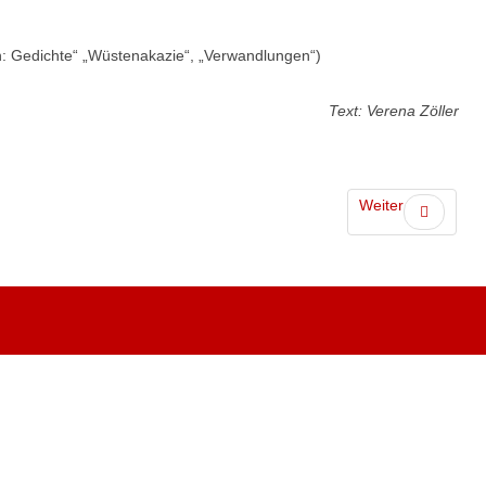
ten: Gedichte“ „Wüstenakazie“, „Verwandlungen“)
Text: Verena Zöller
Weiter